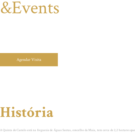
&Events
J´adore wedding Porto
by Quintas & Catering
Agendar Visita
História
A Quinta do Castelo está na freguesia de Águas Santas, concelho da Maia, tem cerca de 2,2 hectares que